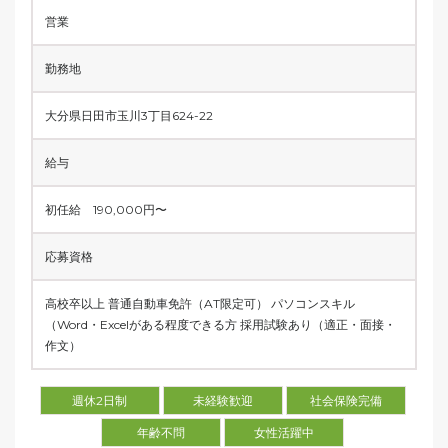
営業
勤務地
大分県日田市玉川3丁目624-22
給与
初任給 190,000円〜
応募資格
高校卒以上 普通自動車免許（AT限定可） パソコンスキル
（Word・Excelがある程度できる方 採用試験あり（適正・面接・
作文）
週休2日制
未経験歓迎
社会保険完備
年齢不問
女性活躍中