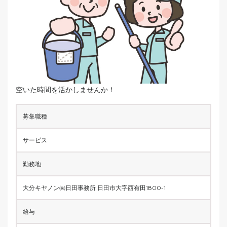
空いた時間を活かしませんか！
募集職種
サービス
勤務地
大分キヤノン㈱日田事務所 日田市大字西有田1800-1
給与