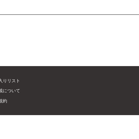
入りリスト
載について
規約