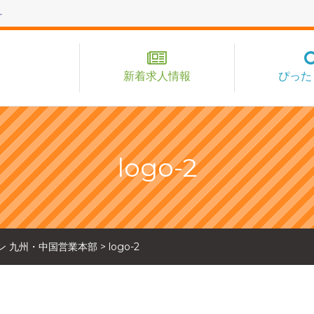
新着求人情報
ぴった
logo-2
ン 九州・中国営業本部
>
logo-2