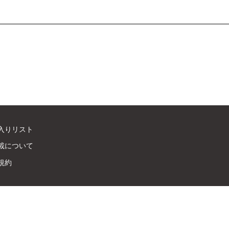
入りリスト
載について
規約