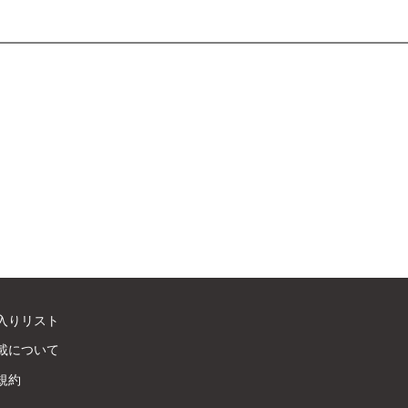
入りリスト
載について
規約