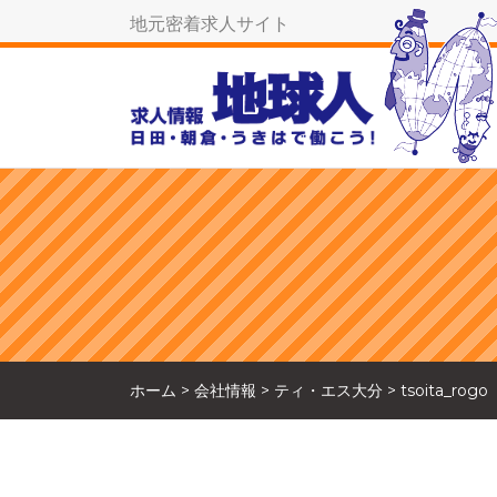
地元密着求人サイト
ホーム
>
会社情報
>
ティ・エス大分
>
tsoita_rogo