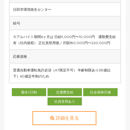
日田市環境衛生センター
給与
※アルバイト期間6ヶ月は 日給9,000円〜10,000円 通勤費支給
有（社内規程） 正社員登用後／月額180,000円〜220,000円
応募資格
普通自動車運転免許必須（AT限定不可） 年齢制限あり(59歳以
下）60歳定年制のため
週休2日制
交通費支給
社会保険完備
社員登用あり
詳細を見る