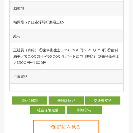
勤務地
福岡県うきは市浮羽町東隈上12-1
給与
正社員（月給） ①歯科衛生士／250,000円〜300,000円 ②歯科
助手／180,000円〜185,000円 パート給与（時給） ③歯科衛生士
／1,300円〜1,600円
応募資格
週休2日制
未経験歓迎
交通費支給
社会保険完備
制服貸与
詳細を見る