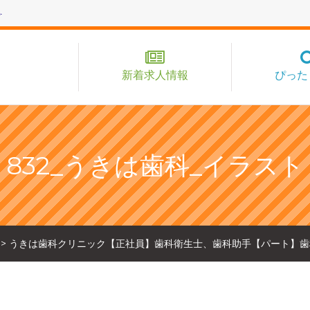
新着求人情報
ぴった
832_うきは歯科_イラスト
>
うきは歯科クリニック【正社員】歯科衛生士、歯科助手【パート】歯