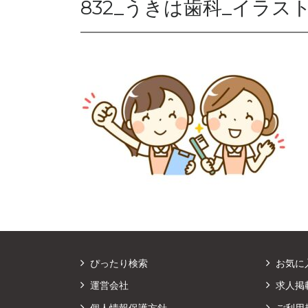
832_うきは歯科_イラス
ぴったり検索
お気に
運営会社
求人掲
個人情報保護方針
ご利用