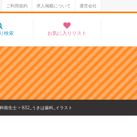
ご利用規約
求人掲載について
運営会社
り検索
お気に入りリスト
科衛生士
>
832_うきは歯科_イラスト