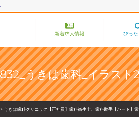
新着求人情報
ぴった
832_うきは歯科_イラスト
>
うきは歯科クリニック【正社員】歯科衛生士、歯科助手【パート】歯