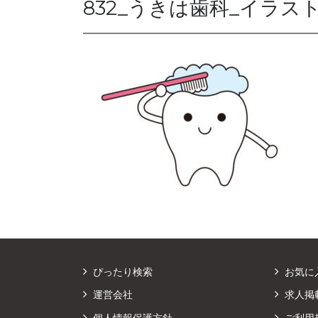
832_うきは歯科_イラスト
ぴったり検索
お気に
運営会社
求人掲
個人情報保護方針
ご利用