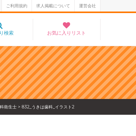
ご利用規約
求人掲載について
運営会社
り検索
お気に入りリスト
2
科衛生士
>
832_うきは歯科_イラスト2