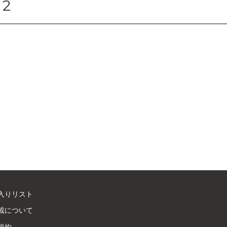
2
入りリスト
載について
規約